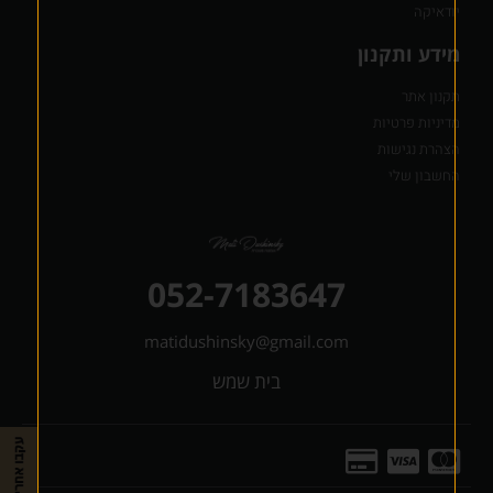
יודאיקה
מידע ותקנון
תקנון אתר
מדיניות פרטיות
הצהרת נגישות
החשבון שלי
052-7183647
matidushinsky@gmail.com
בית שמש