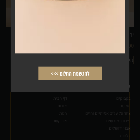
ירושלים ירוק סגול
רשב״י כחול פועל
₪
1,499.00
–
₪
999.00
מידע נוסף
מידע נוסף
להגשמת החלום >>>
קטגורית מוצרים
מפת אתר
בקבוקים
דף הבית
תמונות
אודות
ציור על עלים אמיתיים וחיים
חנות
פירות מיובשים
צור קשר
אבני ירושלים
צלחות