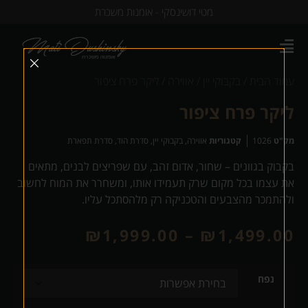
מטי דושינסקי - אומנות משכרת
עמוד הבית
/
בקבוקי יין
/
אווירה
/ ליקר פרח ציפור
ליקר פרח ציפור
מק"ט
1026
קטגוריות
אווירה
,
בקבוקי יין
,
סדרת הוד
,
סדרת תפארת
בקבוק בגוונים – שחור, אדום זהב, עם שפריצים לבנים, מתאים
את עצמו בכל מקום שרק תעמידו אותו, ומשחרר את המוח לחשוב
ולהתמכר מהצבעים והטכניקה רק מלהסתכל עליו.
₪
1,999.00
–
₪
1,499.00
נפח