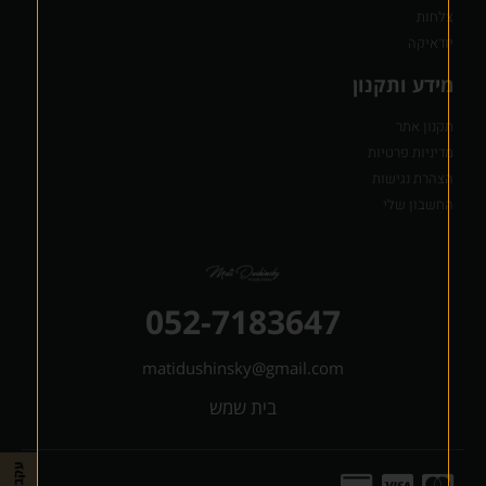
צלחות
יודאיקה
מידע ותקנון
תקנון אתר
מדיניות פרטיות
הצהרת נגישות
החשבון שלי
052-7183647
matidushinsky@gmail.com
בית שמש