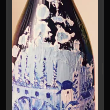
4. מסירת מידע לצדדים שלישיים
האתר לא יעביר מידע אישי לצדדים שלישיים, למעט במקרים
הבאים:
ספקי שירותים חיצוניים:
לשם השלמת הרכישה, כגון
רגע לפני שנתחיל
חברות סליקה, חברות משלוחים וספקי אחסון אתרים.
כבר חגגת 18?
במקרים אלו, המידע יימסר אך ורק לצורך ביצוע השירות.
דרישה חוקית:
אם נדרש על פי צו בית משפט או רשות
מוסמכת.
כן
הגנה על זכויות:
במקרה של חשד לפעילות בלתי חוקית,
האתר שומר לעצמו את הזכות למסור מידע כדי להגן על
הכניסה לאתר זה מיועדת למי שמלאו לו 18 שנים
זכויותיו.
אזהרה: צריכה מופרזת של אלכוהול מסכנת חיים
ומזיקה לבריאות!