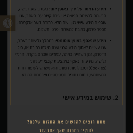
מידע הנמסר על ידיך באופן יזום:
בעת ביצוע רכישה,
פתח
הרשמה לרשימת תפוצה או יצירת קשר עם האתר, אנו
אוספים מידע אישי כגון: שם מלא, כתובת דואר אלקטרוני,
מספר טלפון, כתובת למשלוח ופרטי תשלום.
מידע שנאסף באופן אוטומטי:
במהלך גלישתך באתר,
אנו עשויים לאסוף מידע טכני ואנונימי כמו כתובת IP, סוג
הדפדפן, זמן השהייה באתר, עמודים שבהם ביקרת והרגלי
גלישה. מידע זה נאסף באמצעות קובצי "עוגיות"
(Cookies) וטכנולוגיות דומות, והוא משמש לשיפור חווית
המשתמש, ניתוח נתונים סטטיסטיים ואבטחת המידע.
2. שימוש במידע אישי
המידע האישי שנאסף ישמש למטרות הבאות בלבד:
ניהול רכישות והזמנות:
עיבוד תשלומים, משלוח מוצרים
אתם רוצים להגשים את החלום שלכם?
וניהול שירות לקוחות.
להוקיר במתנה שאף אחד עוד