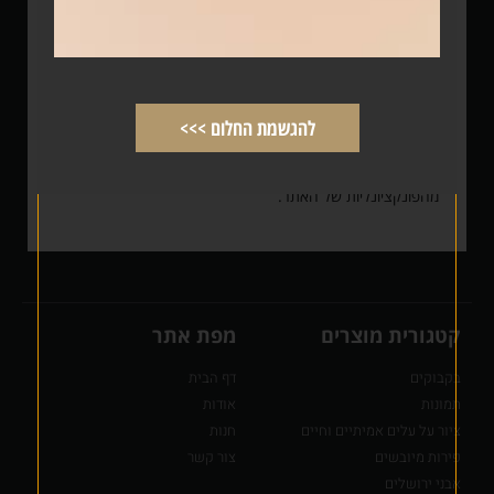
סטטיסטיים המסופק על ידי חברת גוגל. כלי זה אוסף מידע
אנונימי על האופן שבו המשתמשים משתמשים באתר, ומסייע לנו
להבין את התנהגות הגולשים ולשפר את האתר. המידע הנאסף
על ידי גוגל אנליטיקס נשמר בשרתים של גוגל ונתון למדיניות
הפרטיות שלה. מידע זה אינו מזהה אותך באופן אישי.
להגשמת החלום >>>
באפשרותך לשנות את הגדרות הדפדפן שלך כדי לחסום או
למחוק קובצי "עוגיות", אך פעולה זו עלולה לפגוע בחלק
מהפונקציונליות של האתר.
קטגורית מוצרים
מפת אתר
בקבוקים
דף הבית
תמונות
אודות
ציור על עלים אמיתיים וחיים
חנות
פירות מיובשים
צור קשר
אבני ירושלים