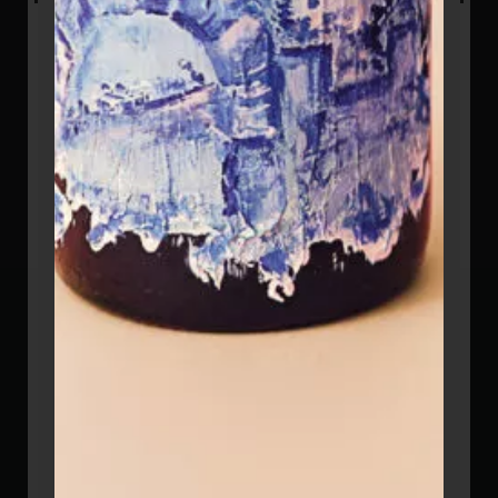
5. זכות עיון, תיקון ומחיקה
על פי חוק הגנת הפרטיות, התשמ"א-1981, הנך זכאי לעיין
במידע האישי שנאסף עליך על ידי האתר. אם מצאת שהמידע
אינו מדויק, שלם או עדכני, הנך רשאי לבקש לתקן אותו או למחוק
אותו. ניתן להגיש בקשה כזו באמצעות פנייה לכתובת הדואר
האלקטרוני: matid05271@gmail.com. האתר יפעל בתוך
זמן סביר לבצע את הבקשה.
6. קובצי "עוגיות" (Cookies) וכלים
סטטיסטיים
האתר משתמש בקובצי "עוגיות" כדי לזהות את המשתמשים
ולעקוב אחר הרגלי הגלישה שלהם. קובצי "עוגיות" הם קבצים
קטנים המאוחסנים על המחשב שלך ומאפשרים לנו לשפר את
חווית השימוש באתר, לנתח את התנועה בו ולהתאים תכנים
שיווקיים.
אנו משתמשים בשירות
Google Analytics
, כלי לניתוח נתונים