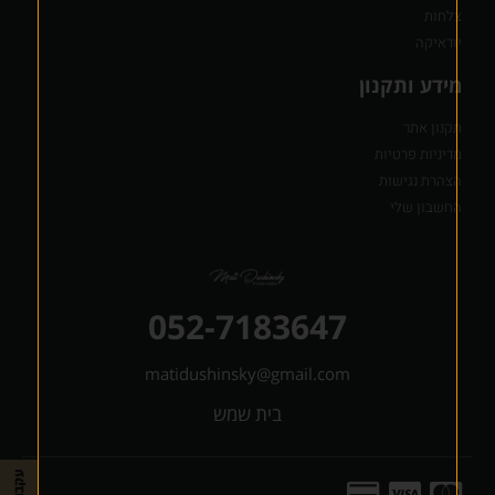
צלחות
יודאיקה
מידע ותקנון
תקנון אתר
מדיניות פרטיות
הצהרת נגישות
החשבון שלי
052-7183647
matidushinsky@gmail.com
בית שמש